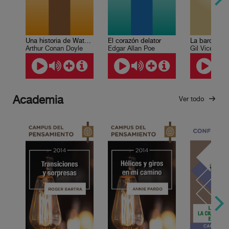
Una historia de Waterloo
El corazón delator
La barca de l
Arthur Conan Doyle
Edgar Allan Poe
Gil Vicente
Academia
Ver todo