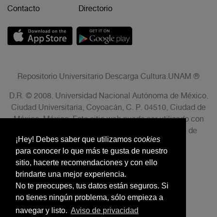
Contacto
Directorio
Repositorio Universitario Descarga Cultura.UNAM ®
D.R. © 2008. Universidad Nacional Autónoma de México.
Ciudad Universitaria, Coyoacán, C. P. 04510, Ciudad de
México, México. Este sitio web puede ser utilizado con
fines no lucrativos siempre que se cite la fuente de
¡Hey! Debes saber que utilizamos
cookies
conformidad con el AVISO LEGAL.
para conocer lo que más te gusta de nuestro
sitio, hacerte recomendaciones y con ello
brindarte una mejor experiencia.
No te preocupes, tus datos están seguros. Si
no tienes ningún problema, sólo empieza a
navegar y listo.
Aviso de privacidad