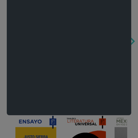
Obertura de la ópera El rapto en el serrallo
Cervantes o la crítica de la lectura
México de n
Wolfgang Amadeus Mozart
Carlos Fuentes
Francisco Za
Literatura
Ver todo