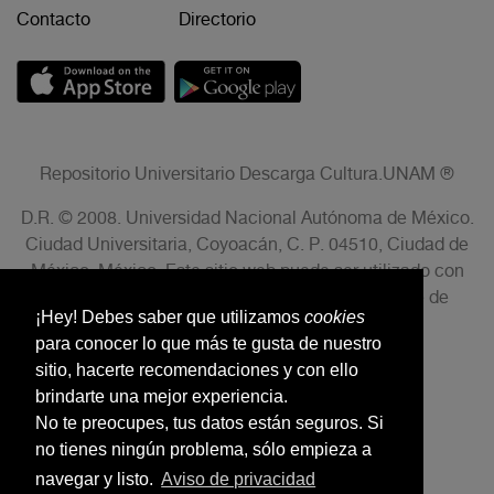
Contacto
Directorio
Repositorio Universitario Descarga Cultura.UNAM ®
D.R. © 2008. Universidad Nacional Autónoma de México.
Ciudad Universitaria, Coyoacán, C. P. 04510, Ciudad de
México, México. Este sitio web puede ser utilizado con
fines no lucrativos siempre que se cite la fuente de
¡Hey! Debes saber que utilizamos
cookies
conformidad con el AVISO LEGAL.
para conocer lo que más te gusta de nuestro
sitio, hacerte recomendaciones y con ello
brindarte una mejor experiencia.
No te preocupes, tus datos están seguros. Si
no tienes ningún problema, sólo empieza a
navegar y listo.
Aviso de privacidad