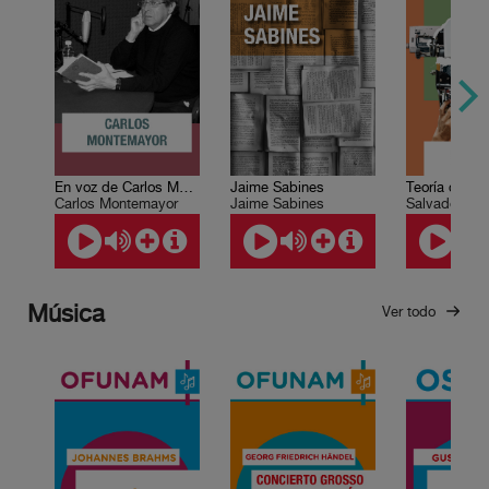
En voz de Carlos Montemayor
Jaime Sabines
Teoría del C
Carlos Montemayor
Jaime Sabines
Salvador Eli
Música
Ver todo