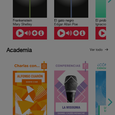
Frankenstein
El gato negro
El problema 
Mary Shelley
Edgar Allan Poe
Ignacio Sola
Academia
Ver todo