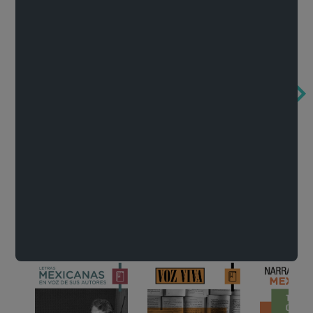
Obertura de la ópera El rapto en el serrallo
Cervantes o la crítica de la lectura
México de n
Wolfgang Amadeus Mozart
Carlos Fuentes
Francisco Za
Literatura
Ver todo