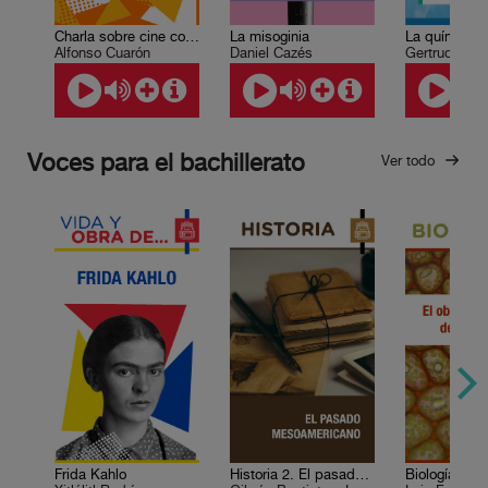
Charla sobre cine con Alfonso Cuarón
La misoginia
Alfonso Cuarón
Daniel Cazés
Gertrudis Ur
Voces para el bachillerato
Ver todo
Frida Kahlo
Historia 2. El pasado mesoamericano