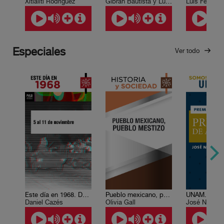
Xitlálitl Rodríguez
Gibrán Bautista y Lugo
Luis Felipe 
Especiales
Ver todo
Este día en 1968. Del 5 al 11 de noviembre.
Pueblo mexicano, pueblo mestizo
Daniel Cazés
Olivia Gall
José Narro 