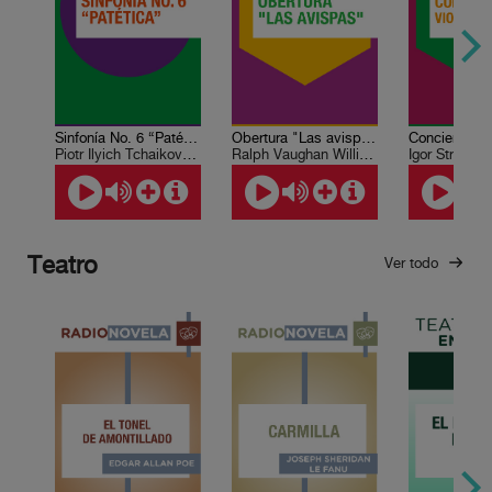
Sinfonía No. 6 “Patética”
Obertura "Las avispas"
Piotr Ilyich Tchaikovsky
Ralph Vaughan Williams
Igor Stravins
Teatro
Ver todo