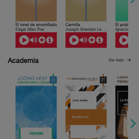
El tonel de amontillado
Carmilla
El problema 
Edgar Allan Poe
Joseph Sheridan Le Fanu
Ignacio Sola
Academia
Ver todo