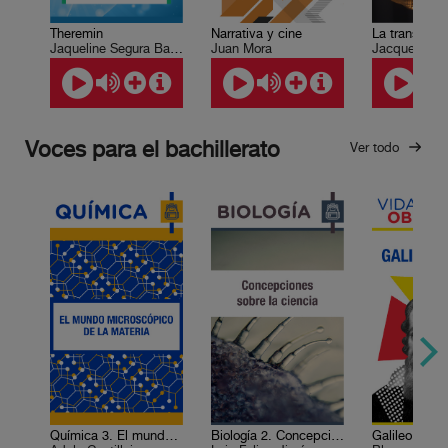
Theremin
Narrativa y cine
Jaqueline Segura Bautista
Juan Mora
Jacqueline 
Voces para el bachillerato
Ver todo
Química 3. El mundo microscópico de la materia
Biología 2. Concepciones sobre la ciencia
Galileo Galile