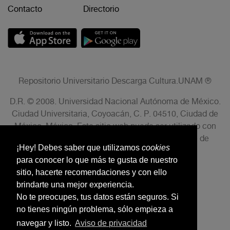
Contacto
Directorio
Repositorio Universitario Descarga Cultura.UNAM ®
D.R. © 2008. Universidad Nacional Autónoma de México.
Ciudad Universitaria, Coyoacán, C. P. 04510, Ciudad de
México, México. Este sitio web puede ser utilizado con
fines no lucrativos siempre que se cite la fuente de
¡Hey! Debes saber que utilizamos
cookies
conformidad con el AVISO LEGAL.
para conocer lo que más te gusta de nuestro
sitio, hacerte recomendaciones y con ello
brindarte una mejor experiencia.
No te preocupes, tus datos están seguros. Si
no tienes ningún problema, sólo empieza a
navegar y listo.
Aviso de privacidad