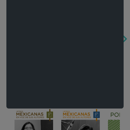
Obertura de la ópera El rapto en el serrallo
Cervantes o la crítica de la lectura
México de n
Wolfgang Amadeus Mozart
Carlos Fuentes
Francisco Za
Literatura
Ver todo