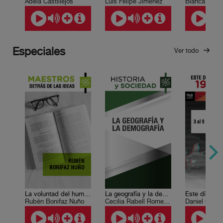
Adela Castillejos
Luis Felipe Jiménez
Especiales
Ver todo
La voluntad del humanismo
La geografía y la demografía
Rubén Bonifaz Nuño
Cecilia Rabell Romero, Irasema Alcántara
Daniel Cazé