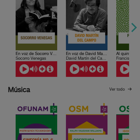
En voz de Socorro Venegas
En voz de David Martín del Campo
Al quinto sol
Socorro Venegas
David Martín del Campo
Francisco Se
Música
Ver todo