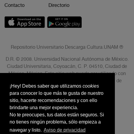
Contacto
Directorio
Repositorio Universitario Descarga Cultura.UNAM ®
D.R. © 2008. Universidad Nacional Autónoma de México.
Ciudad Universitaria, Coyoacán, C. P. 04510, Ciudad de
México, México. Este sitio web puede ser utilizado con
fines no lucrativos siempre que se cite la fuente de
¡Hey! Debes saber que utilizamos
cookies
conformidad con el AVISO LEGAL.
para conocer lo que más te gusta de nuestro
sitio, hacerte recomendaciones y con ello
brindarte una mejor experiencia.
No te preocupes, tus datos están seguros. Si
no tienes ningún problema, sólo empieza a
navegar y listo.
Aviso de privacidad