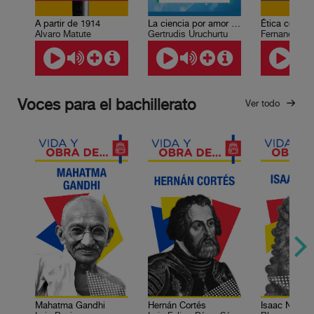
A partir de 1914
La ciencia por amor al arte
Ética con ur
Álvaro Matute
Gertrudis Uruchurtu
Fernando Sa
Voces para el bachillerato
Ver todo
Mahatma Gandhi
Hernán Cortés
Isaac Newto