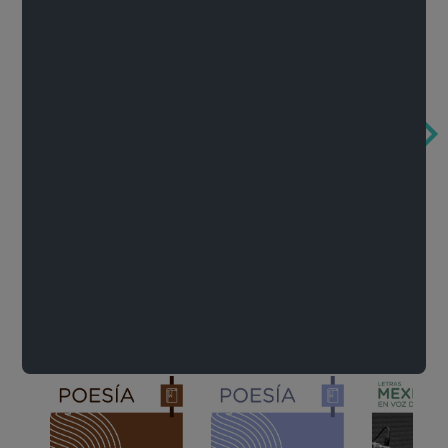
Obertura de la ópera El rapto en el serrallo
Cervantes o la crítica de la lectura
México de n
Wolfgang Amadeus Mozart
Carlos Fuentes
Francisco Za
Literatura
Ver todo