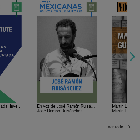
La Revolución recordada, inventada, rescatada
En voz de José Ramón Ruisánchez
Martín Luis G
José Ramón Ruisánchez
Martín Luis G
Ver todo