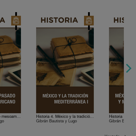
Historia 2. El pasado mesoamericano
Historia 4. México y la tradición mediterránea I
ugo
Gibrán Bautista y Lugo
Gibrán Bautist