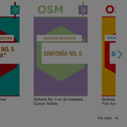
orma"
Sinfonía No. 5 en do sostenido menor
Sinfonía No. 4 
Gustav Mahler
Piotr Ilyich Tc
Ver todo