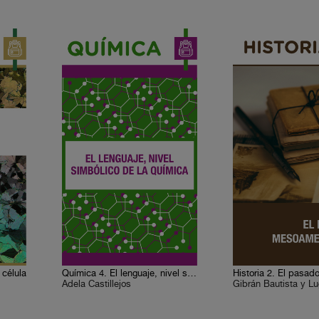
a célula
Química 4. El lenguaje, nivel simbólico de la química
Adela Castillejos
Gibrán Bautista y L