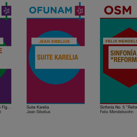
Obertura de Las bodas de Fígaro
Suite Karelia
Sinfonía No. 5 "Ref
t
Jean Sibelius
Felix Mendelssohn