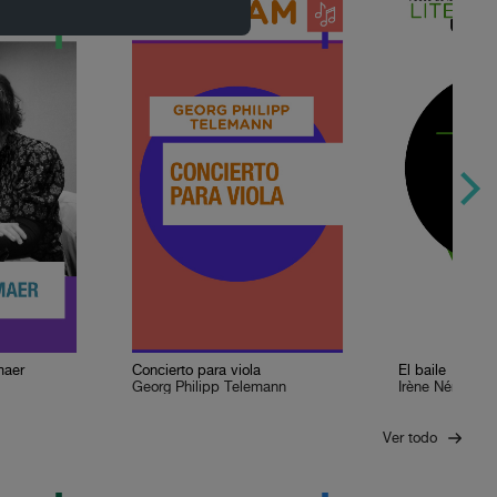
maer
Concierto para viola
El baile
Georg Philipp Telemann
Irène Némirovs
Ver todo