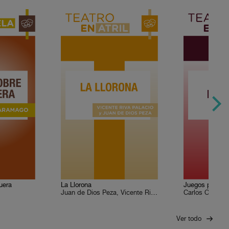
uera
La Llorona
Juegos profan
Juan de Dios Peza, Vicente Riva Palacio
Carlos Olmos
Ver todo