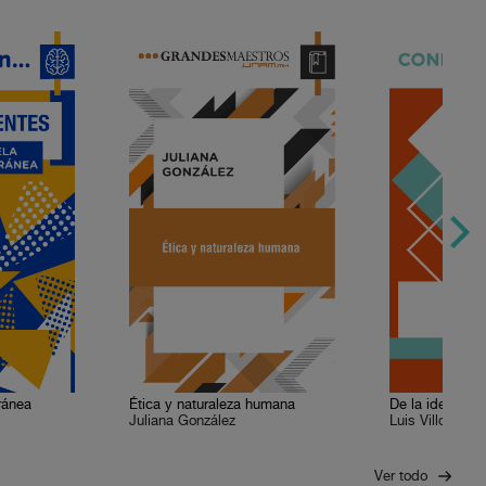
ránea
Ética y naturaleza humana
De la idea de j
Juliana González
Luis Villoro
Ver todo