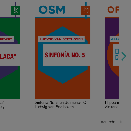
ca"
Sinfonía No. 5 en do menor, Op.67
El poema del é
sky
Ludwig van Beethoven
Alexander Scri
Ver todo