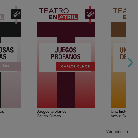
las
Juegos profanos
Una historia d
Carlos Olmos
Arthur Conan D
Ver todo