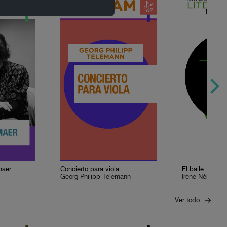
maer
Concierto para viola
El baile
Georg Philipp Telemann
Irène Némirovs
Ver todo