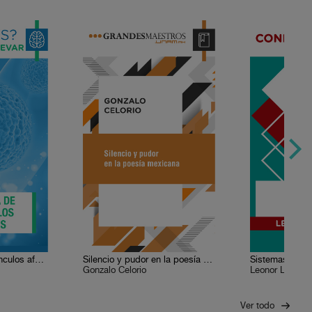
La química de los vínculos afectivos
Silencio y pudor en la poesía mexicana
Sistemas banc
Gonzalo Celorio
Leonor Ludlow
Ver todo