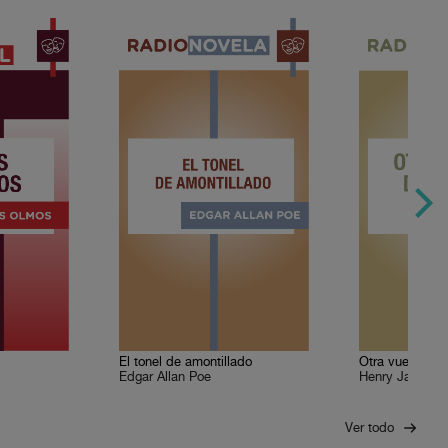
El tonel de amontillado
Otra vuelta de 
Edgar Allan Poe
Henry James
Ver todo