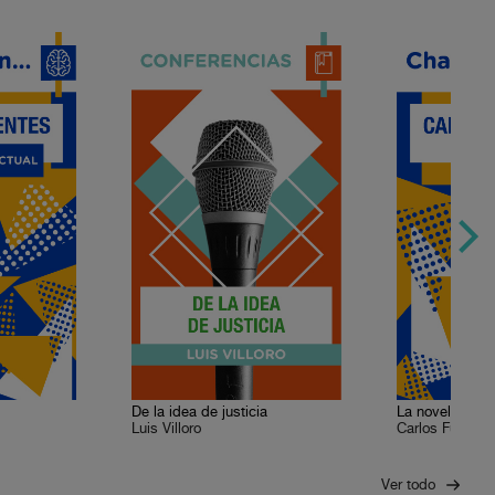
De la idea de justicia
La novela con
Luis Villoro
Carlos Fuentes
Ver todo