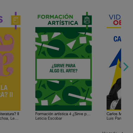
teratura? II
Formación artística 4 ¿Sirve para algo el arte? ¿Por qué la humanidad produce arte?
Carlos Marx
Adriana de Teresa Ochoa, Leda Rendón
Leticia Escobar
Luis Paniagua