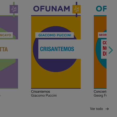
Crisantemos
o
Giacomo Puccini
Georg Friedric
Ver todo