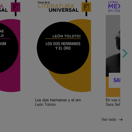
Los dos hermanos y el oro
En voz de Sara
León Tolstoi
Sara Sefchovic
Ver todo