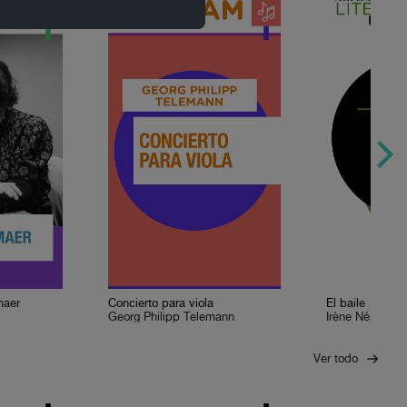
maer
Concierto para viola
El baile
Georg Philipp Telemann
Irène Némirovs
Ver todo