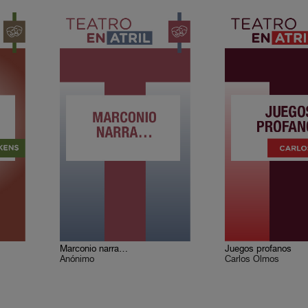
Marconio narra…
Juegos profanos
Anónimo
Carlos Olmos