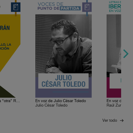
Nellie Campobello, la “otra” Revolución
En voz de Julio César Toledo
En voz de Raúl
Julio César Toledo
Raúl Zurita
Ver todo