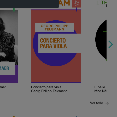
maer
Concierto para viola
El baile
Georg Philipp Telemann
Irène Némirovs
Ver todo