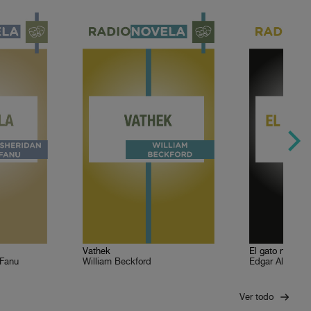
Vathek
El gato negro
 Fanu
William Beckford
Edgar Allan Po
Ver todo