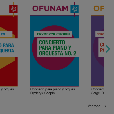
Concierto para piano y orquesta en la menor Op. 16
Concierto para piano y orquesta No. 2 en fa menor
Concierto para
Fryderyk Chopin
Sergei Rachman
Ver todo