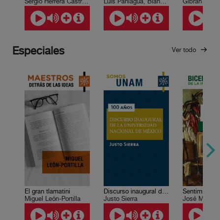
Sergio Herrera Castro, Pedro Enrique Ayala Medina, Víctor Manuel Monroy de la Rosa, Felipe Mejía Rodríguez, Guadalupe Sumano Durán, Ismael Antonio Colmenares M., Leticia Escobar, Saúl León Ramírez, José Luis Alderete Retana
Luis Paniagua, Blanca González
Especiales
Ver todo
El gran tlamatini
Discurso inaugural de la Universidad Nacional de México
Miguel León-Portilla
Justo Sierra