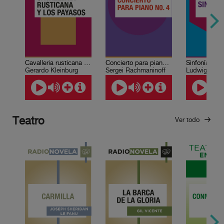
Cavalleria rusticana de Mascagni y Los payasos de Leoncavallo
Concierto para piano No. 4
Gerardo Kleinburg
Sergei Rachmaninoff
Ludwig van 
Teatro
Ver todo