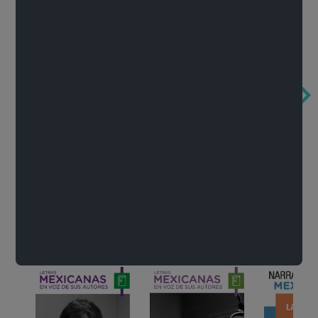
Obertura de la ópera El rapto en el serrallo
Cervantes o la crítica de la lectura
México de n
Wolfgang Amadeus Mozart
Carlos Fuentes
Francisco Za
Literatura
Ver todo