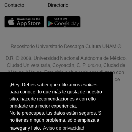
Contacto
Directorio
Repositorio Universitario Descarga Cultura.UNAM ®
D.R. © 2008. Universidad Nacional Autónoma de México.
Ciudad Universitaria, Coyoacán, C. P. 04510, Ciudad de
México, México. Este sitio web puede ser utilizado con
fines no lucrativos siempre que se cite la fuente de
¡Hey! Debes saber que utilizamos
cookies
conformidad con el AVISO LEGAL.
para conocer lo que más te gusta de nuestro
sitio, hacerte recomendaciones y con ello
brindarte una mejor experiencia.
No te preocupes, tus datos están seguros. Si
no tienes ningún problema, sólo empieza a
navegar y listo.
Aviso de privacidad