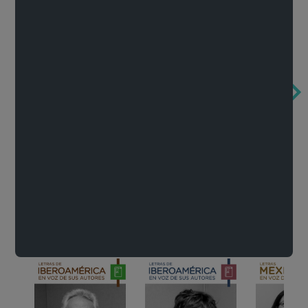
Obertura de la ópera El rapto en el serrallo
Cervantes o la crítica de la lectura
México de n
Wolfgang Amadeus Mozart
Carlos Fuentes
Francisco Za
Literatura
Ver todo