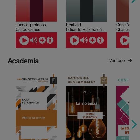
Renfield
Canción de 
Juegos profanos
Eduardo Ruiz Saviñón, Roberto Coria
Charles Dic
Carlos Olmos
Academia
Ver todo