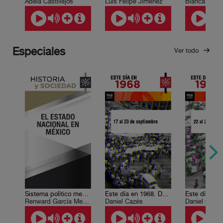
Adela Castillejos
Luis Felipe Jiménez
Especiales
Ver todo
Sistema político mexicano 1. El Estado nacional
Este día en 1968. Del 17 al 23 de septiembre
Renward García Medrano
Daniel Cazés
Daniel Cazé