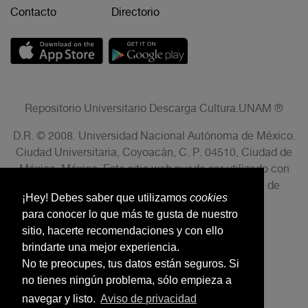
Contacto
Directorio
Repositorio Universitario Descarga Cultura.UNAM ®
D.R. © 2008. Universidad Nacional Autónoma de México.
Ciudad Universitaria, Coyoacán, C. P. 04510, Ciudad de
México, México. Este sitio web puede ser utilizado con
fines no lucrativos siempre que se cite la fuente de
¡Hey! Debes saber que utilizamos
cookies
conformidad con el AVISO LEGAL.
para conocer lo que más te gusta de nuestro
sitio, hacerte recomendaciones y con ello
brindarte una mejor experiencia.
No te preocupes, tus datos están seguros. Si
no tienes ningún problema, sólo empieza a
navegar y listo.
Aviso de privacidad