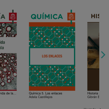
Biología 6. Ciclo de vida de la célula
Química 5. Los enlaces
Adela Castillejos
Gibrán Bautist