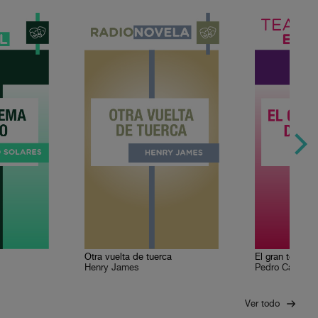
Otra vuelta de tuerca
El gran teatro
Henry James
Pedro Calderón
Ver todo