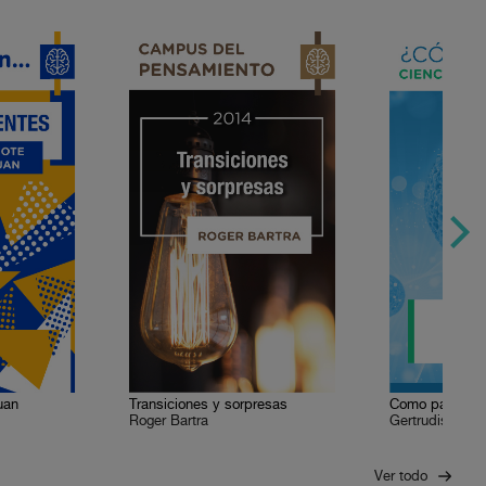
uan
Transiciones y sorpresas
Como pan cali
Roger Bartra
Gertrudis Uruc
Ver todo