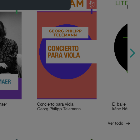
maer
Concierto para viola
El baile
Georg Philipp Telemann
Irène Némirovs
Ver todo