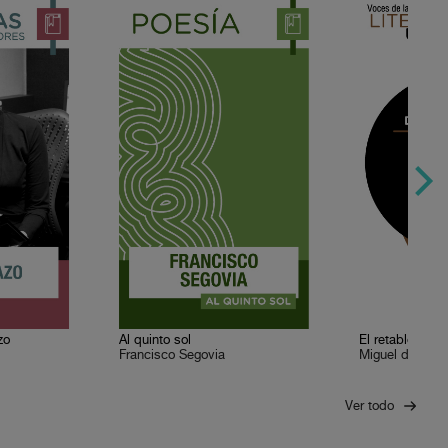
zo
Al quinto sol
El retablo de 
Francisco Segovia
Miguel de Cerv
Ver todo