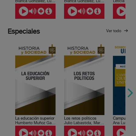
Blanca González, Luis Paniagua
Blanca González, Luis Paniagua
Leticia Esco
Especiales
Ver todo
La educación superior
Los retos políticos
Humberto Muñoz García, María Herlinda Zozaya
Julio Labastida, Martín del Campo, José Woldenberg
Ana Luisa S