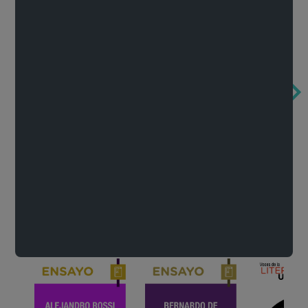
Obertura de la ópera El rapto en el serrallo
Cervantes o la crítica de la lectura
México de n
Wolfgang Amadeus Mozart
Carlos Fuentes
Francisco Za
Literatura
Ver todo