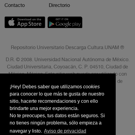
Contacto
Directorio
Repositorio Universitario Descarga Cultura.UNAM ®
D.R. © 2008. Universidad Nacional Autónoma de México.
Ciudad Universitaria, Coyoacán, C. P. 04510, Ciudad de
México, México. Este sitio web puede ser utilizado con
fines no lucrativos siempre que se cite la fuente de
¡Hey! Debes saber que utilizamos
cookies
conformidad con el AVISO LEGAL.
para conocer lo que más te gusta de nuestro
sitio, hacerte recomendaciones y con ello
brindarte una mejor experiencia.
No te preocupes, tus datos están seguros. Si
no tienes ningún problema, sólo empieza a
navegar y listo.
Aviso de privacidad