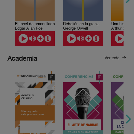
El tonel de amontillado
Rebelión en la granja
Edgar Allan Poe
George Orwell
Arthur Conan
Academia
Ver todo