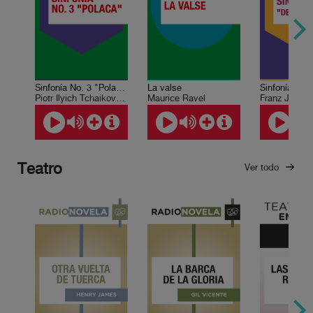
Sinfonía No. 3 "Polaca"
La valse
Piotr Ilyich Tchaikovsky
Maurice Ravel
Franz Josep
Teatro
Ver todo