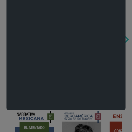
Obertura de la ópera El rapto en el serrallo
Cervantes o la crítica de la lectura
México de n
Wolfgang Amadeus Mozart
Carlos Fuentes
Francisco Za
Literatura
Ver todo