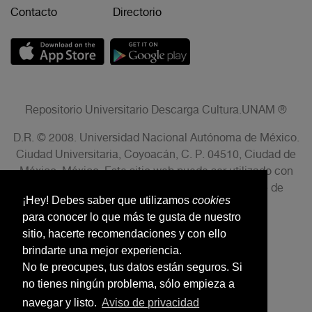
Contacto
Directorio
Repositorio Universitario Descarga Cultura.UNAM ®
D.R. © 2008. Universidad Nacional Autónoma de México.
Ciudad Universitaria, Coyoacán, C. P. 04510, Ciudad de
México, México. Este sitio web puede ser utilizado con
fines no lucrativos siempre que se cite la fuente de
¡Hey! Debes saber que utilizamos
cookies
conformidad con el AVISO LEGAL.
para conocer lo que más te gusta de nuestro
sitio, hacerte recomendaciones y con ello
brindarte una mejor experiencia.
No te preocupes, tus datos están seguros. Si
no tienes ningún problema, sólo empieza a
navegar y listo.
Aviso de privacidad