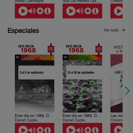
Adela Castillejos
Ana Lía Herrera Lasso, Luis Paniagua
Chrétien de 
Especiales
Ver todo
Este día en 1968. Del 3 al 9 de septiembre
Este día en 1968. Del 24 al 30 de septiembre
Daniel Cazés
Daniel Cazés