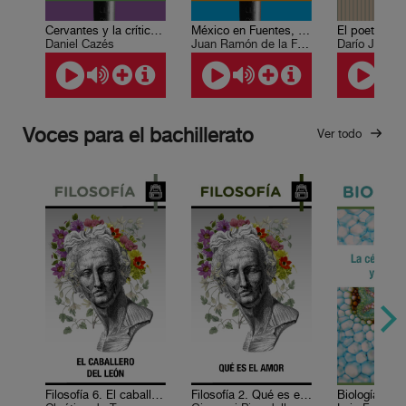
Cervantes y la crítica social
México en Fuentes, Fuentes y México
El poeta y l
Daniel Cazés
Juan Ramón de la Fuente
Voces para el bachillerato
Ver todo
Filosofía 6. El caballero del León
Filosofía 2. Qué es el amor