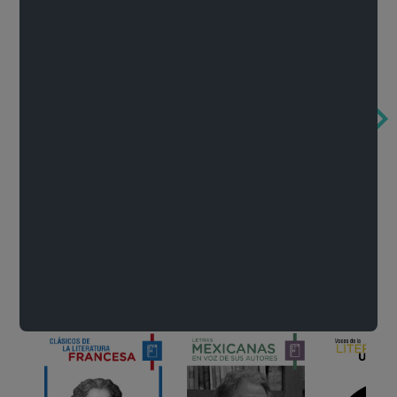
Obertura de la ópera El rapto en el serrallo
Cervantes o la crítica de la lectura
México de n
Wolfgang Amadeus Mozart
Carlos Fuentes
Francisco Za
Literatura
Ver todo