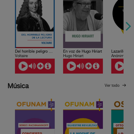
Del horrible peligro de la lectura
En voz de Hugo Hiriart
Lazarillo de
Voltaire
Hugo Hiriart
Anónimo
Música
Ver todo