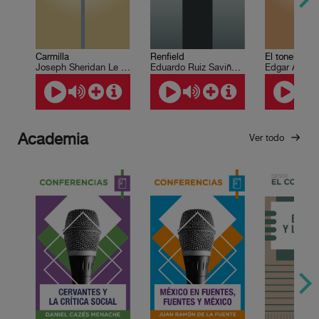
Carmilla
Renfield
El tonel de a
Joseph Sheridan Le Fanu
Eduardo Ruiz Saviñón, Roberto Coria
Edgar Allan 
Academia
Ver todo