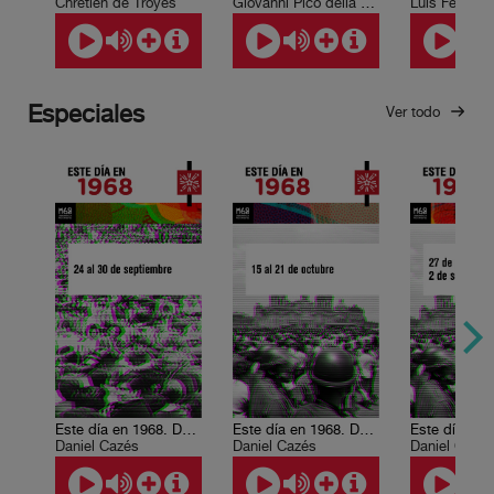
Chrétien de Troyes
Giovanni Pico della Mirandola.
Luis Felipe 
Especiales
Ver todo
Este día en 1968. Del 24 al 30 de septiembre
Este día en 1968. Del 15 al 21 de octubre
Daniel Cazés
Daniel Cazés
Daniel Cazé