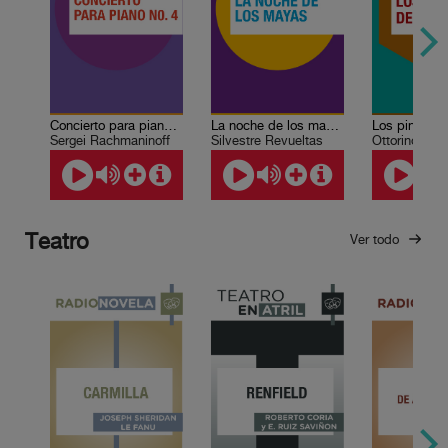
Concierto para piano No. 4
La noche de los mayas
Los pinos d
Sergei Rachmaninoff
Silvestre Revueltas
Ottorino Res
Teatro
Ver todo