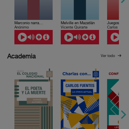
Marconio narra…
Melville en Mazatlán
Juegos prof
Anónimo
Vicente Quirarte
Carlos Olmo
Academia
Ver todo