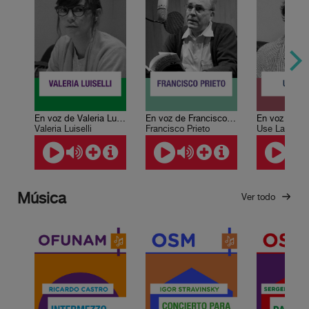
En voz de Valeria Luiselli
En voz de Francisco Prieto
En voz de U
Valeria Luiselli
Francisco Prieto
Use Lahoz
Música
Ver todo