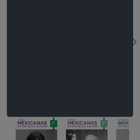
Obertura de la ópera El rapto en el serrallo
Cervantes o la crítica de la lectura
México de n
Wolfgang Amadeus Mozart
Carlos Fuentes
Francisco Za
Literatura
Ver todo