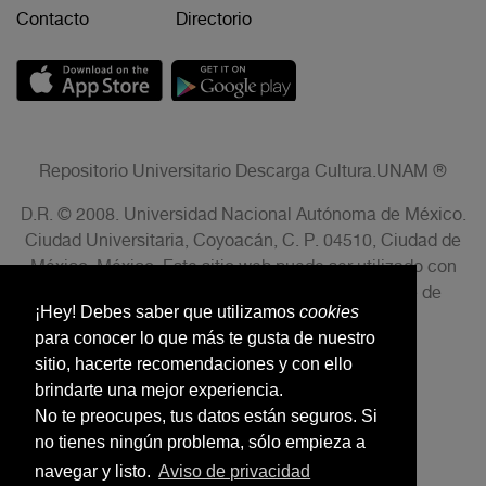
Contacto
Directorio
Repositorio Universitario Descarga Cultura.UNAM ®
D.R. © 2008. Universidad Nacional Autónoma de México.
Ciudad Universitaria, Coyoacán, C. P. 04510, Ciudad de
México, México. Este sitio web puede ser utilizado con
fines no lucrativos siempre que se cite la fuente de
¡Hey! Debes saber que utilizamos
cookies
conformidad con el AVISO LEGAL.
para conocer lo que más te gusta de nuestro
sitio, hacerte recomendaciones y con ello
brindarte una mejor experiencia.
No te preocupes, tus datos están seguros. Si
no tienes ningún problema, sólo empieza a
navegar y listo.
Aviso de privacidad