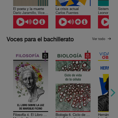
El poeta y la muerte
La crisis actual
Sistemas ba
Darío Jaramillo, Vicente Quirarte, Elsa Cross, Jorge Esquinca, Hernán Bravo Varela
Carlos Fuentes
Leonor Ludl
Voces para el bachillerato
Ver todo
Filosofía 4. El Libro sobre la Luz de Marsilio Ficino
Biología 6. Ciclo de vida de la célula
Hernán Cort