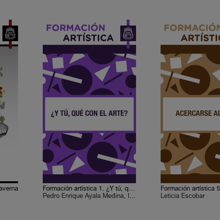
caverna
Formación artística 1. ¿Y tú, qué con el arte?
Pedro Enrique Ayala Medina, Ismael Antonio Colmenares M., Leticia Escobar, Víctor Manuel Monroy de la Rosa, Sergio Herrera Castro, Guadalupe Sumano Durán, Saúl León Ramírez, José Luis Alderete Retana, Felipe Mejía Rodríguez
Leticia Escobar