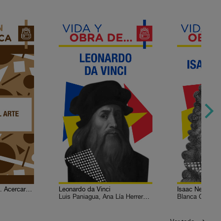
Formación artística 5. Acercarse al arte
Leonardo da Vinci
Isaac Newton
Luis Paniagua, Ana Lía Herrera Lasso
Blanca Gonzále