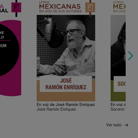
En voz de José Ramón Enríquez
En voz de Soc
José Ramón Enríquez
Socorro Veneg
Ver todo