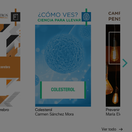
rebro
Colesterol
Prevenir la viol
Carmen Sánchez Mora
María Elena M
Ver todo