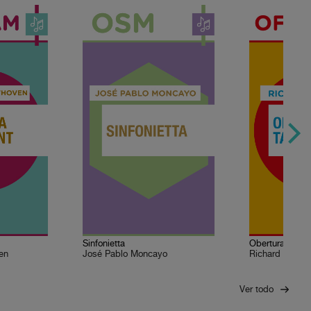
Sinfonietta
Obertura de T
en
José Pablo Moncayo
Richard Wagne
Ver todo