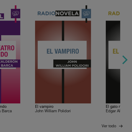
undo
El vampiro
El gato negro
a Barca
John William Polidori
Edgar Allan Po
Ver todo