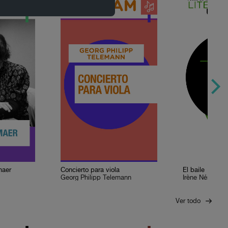
maer
Concierto para viola
El baile
Georg Philipp Telemann
Irène Némirovs
Ver todo