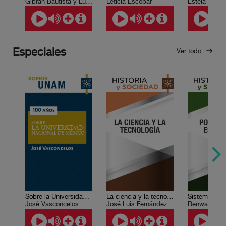
Gibrán Bautista y Lugo
Leticia Escobar
Estela Ruiz 
Especiales
Ver todo
Sobre la Universidad Nacional de México
La ciencia y la tecnología
José Vasconcelos
José Luis Fernández Zayas, Alejandro Alagón Cano , León Olivé