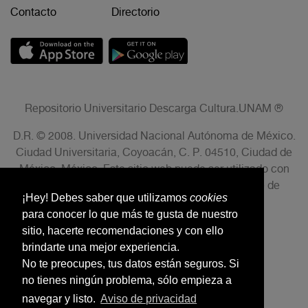
Contacto
Directorio
Repositorio Universitario Descarga Cultura.UNAM ®
D.R. © 2008. Universidad Nacional Autónoma de México.
Ciudad Universitaria, Coyoacán, C. P. 04510, Ciudad de
México, México. Este sitio web puede ser utilizado con
fines no lucrativos siempre que se cite la fuente de
¡Hey! Debes saber que utilizamos
cookies
conformidad con el AVISO LEGAL.
para conocer lo que más te gusta de nuestro
sitio, hacerte recomendaciones y con ello
brindarte una mejor experiencia.
No te preocupes, tus datos están seguros. Si
no tienes ningún problema, sólo empieza a
navegar y listo.
Aviso de privacidad