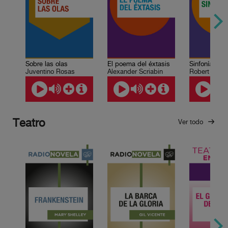
Sobre las olas
El poema del éxtasis
Juventino Rosas
Alexander Scriabin
Robert Sch
Teatro
Ver todo