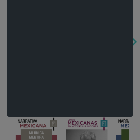
Obertura de la ópera El rapto en el serrallo
Cervantes o la crítica de la lectura
México de n
Wolfgang Amadeus Mozart
Carlos Fuentes
Francisco Za
Literatura
Ver todo