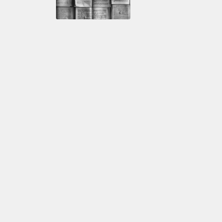
Biología 6. Ciclo de vida de la célula
Puro Cuento I
Mahatma Ga
Luis Felipe Jiménez
Jorge F. Hernández
Luis Paniagu
Especiales
Ver todo