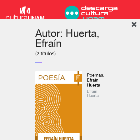
Autor: Huerta,
Efraín
(2 títulos)
Poemas.
Efraín
Huerta
Efraín
Huerta
Podcast
Inicio
Colecciones
Autores
Títulos
Mi cuenta
Literatura
Ver todo