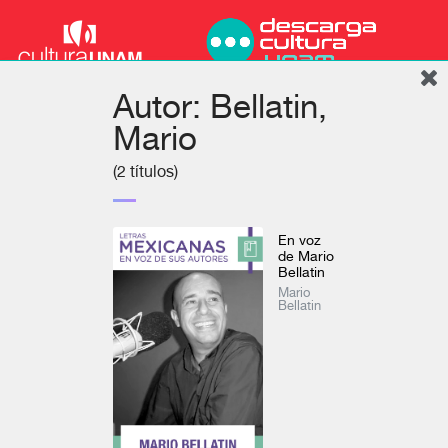
Autor: Bellatin,
Mario
(2 títulos)
En voz
de Mario
Bellatin
Mario
Bellatin
Podcast
Inicio
Colecciones
Autores
Títulos
Mi cuenta
Literatura
Ver todo