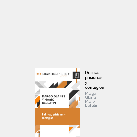
Historiar con los medios modernos
La gran transformación mexicana de fin de siglo XX
John Mraz
Rolando Cordera
Voces para el bachillerato
Ver todo
Delirios,
prisiones
y
contagios
Margo
Glantz,
Mario
Bellatin