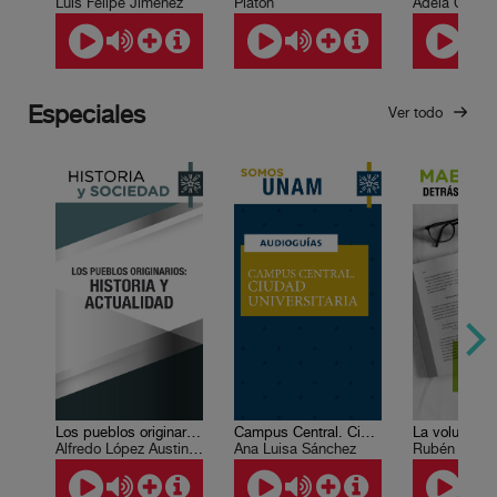
Luis Felipe Jiménez
Platón
Adela Castill
Especiales
Ver todo
Los pueblos originarios: historia y actualidad
Campus Central. Ciudad Universitaria
Alfredo López Austin , Andrés Medina Hernández
Ana Luisa Sánchez
Rubén Bonif