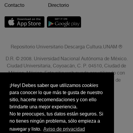
Contacto
Directorio
Repositorio Universitario Descarga Cultura.UNAM ®
D.R. © 2008. Universidad Nacional Autónoma de México.
Ciudad Universitaria, Coyoacán, C. P. 04510, Ciudad de
México, México. Este sitio web puede ser utilizado con
fines no lucrativos siempre que se cite la fuente de
¡Hey! Debes saber que utilizamos
cookies
conformidad con el AVISO LEGAL.
para conocer lo que más te gusta de nuestro
sitio, hacerte recomendaciones y con ello
brindarte una mejor experiencia.
No te preocupes, tus datos están seguros. Si
no tienes ningún problema, sólo empieza a
navegar y listo.
Aviso de privacidad