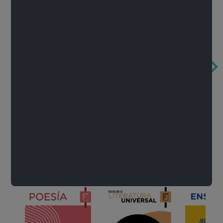
Obertura de la ópera El rapto en el serrallo
Cervantes o la crítica de la lectura
México de n
Wolfgang Amadeus Mozart
Carlos Fuentes
Francisco Za
Literatura
Ver todo