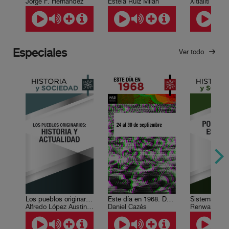
Jorge F. Hernández
Estela Ruiz Milán
Xitlálitl Rodr
Especiales
Ver todo
Los pueblos originarios: historia y actualidad
Este día en 1968. Del 24 al 30 de septiembre
Alfredo López Austin , Andrés Medina Hernández
Daniel Cazés