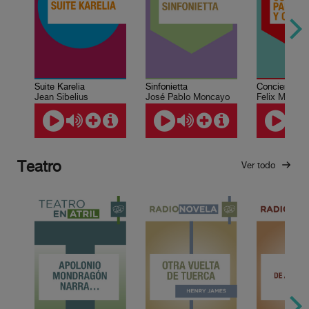
Suite Karelia
Sinfonietta
Jean Sibelius
José Pablo Moncayo
Felix Mende
Teatro
Ver todo