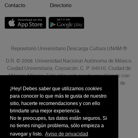
Contacto
Directorio
Repositorio Universitario Descarga Cultura.UNAM ®
D.R. © 2008. Universidad Nacional Autónoma de México.
Ciudad Universitaria, Coyoacán, C. P. 04510, Ciudad de
México, México. Este sitio web puede ser utilizado con
fines no lucrativos siempre que se cite la fuente de
¡Hey! Debes saber que utilizamos
cookies
conformidad con el AVISO LEGAL.
para conocer lo que más te gusta de nuestro
sitio, hacerte recomendaciones y con ello
brindarte una mejor experiencia.
No te preocupes, tus datos están seguros. Si
no tienes ningún problema, sólo empieza a
navegar y listo.
Aviso de privacidad