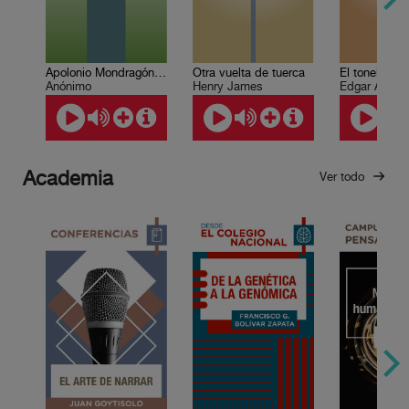
Apolonio Mondragón narra…
Otra vuelta de tuerca
El tonel de a
Anónimo
Henry James
Edgar Allan 
Academia
Ver todo