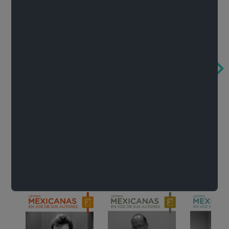
Obertura de la ópera El rapto en el serrallo
Cervantes o la crítica de la lectura
México de n
Wolfgang Amadeus Mozart
Carlos Fuentes
Francisco Za
Literatura
Ver todo