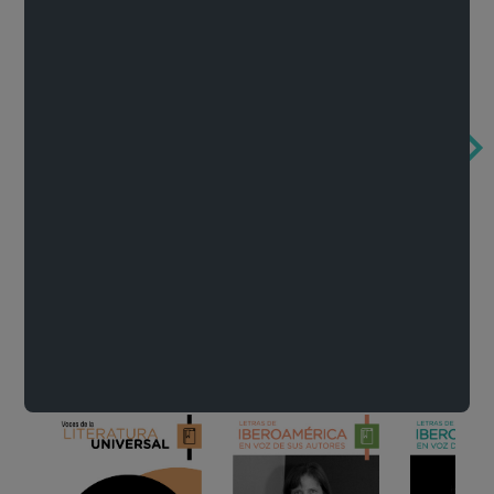
Obertura de la ópera El rapto en el serrallo
Cervantes o la crítica de la lectura
México de n
Wolfgang Amadeus Mozart
Carlos Fuentes
Francisco Za
Literatura
Ver todo