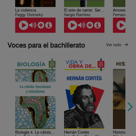
La violencia
El arte de narrar. Sergio Ramírez
Feggy Ostrosky
Sergio Ramírez
Fernando de
Voces para el bachillerato
Ver todo
Biología 4. La célula: funciones y relaciones
Hernán Cortés