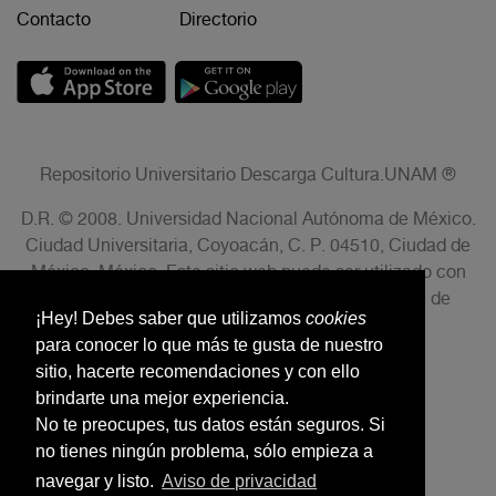
Contacto
Directorio
Repositorio Universitario Descarga Cultura.UNAM ®
D.R. © 2008. Universidad Nacional Autónoma de México.
Ciudad Universitaria, Coyoacán, C. P. 04510, Ciudad de
México, México. Este sitio web puede ser utilizado con
fines no lucrativos siempre que se cite la fuente de
¡Hey! Debes saber que utilizamos
cookies
conformidad con el AVISO LEGAL.
para conocer lo que más te gusta de nuestro
sitio, hacerte recomendaciones y con ello
brindarte una mejor experiencia.
No te preocupes, tus datos están seguros. Si
no tienes ningún problema, sólo empieza a
navegar y listo.
Aviso de privacidad