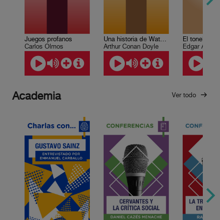
Una historia de Waterloo
El tonel de a
Juegos profanos
Arthur Conan Doyle
Edgar Allan 
Carlos Olmos
Academia
Ver todo