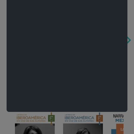
Obertura de la ópera El rapto en el serrallo
Cervantes o la crítica de la lectura
México de n
Wolfgang Amadeus Mozart
Carlos Fuentes
Francisco Za
Literatura
Ver todo