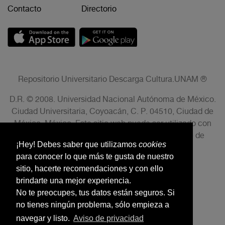
Contacto
Directorio
Repositorio Universitario Descarga Cultura.UNAM ®
D.R. © 2008. Universidad Nacional Autónoma de México.
Ciudad Universitaria, Coyoacán, C. P. 04510, Ciudad de
México, México. Este sitio web puede ser utilizado con
fines no lucrativos siempre que se cite la fuente de
¡Hey! Debes saber que utilizamos
cookies
conformidad con el AVISO LEGAL.
para conocer lo que más te gusta de nuestro
sitio, hacerte recomendaciones y con ello
brindarte una mejor experiencia.
No te preocupes, tus datos están seguros. Si
no tienes ningún problema, sólo empieza a
navegar y listo.
Aviso de privacidad