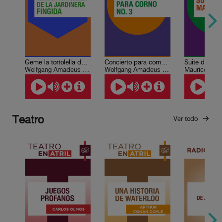
Geme la tortolella de La jardinera fingida
Concierto para corno No. 3
Suite de Ma
Wolfgang Amadeus Mozart
Wolfgang Amadeus Mozart
Maurice Rav
Teatro
Ver todo