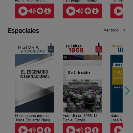
Estela Ruiz Milán
Luis Felipe Jiménez
Luis Paniagu
Especiales
Ver todo
El escenario internacional
Este día en 1968. Del 15 al 21 de octubre
Jorge Eduardo Navarrete
Daniel Cazés
José Vascon