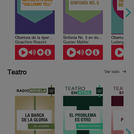
Obertura de la ópera "Guillermo Tell"
Sinfonía No. 5 en do sostenido menor
Obertura de
Gioachino Rossini
Gustav Mahler
Ludwig van 
Teatro
Ver todo