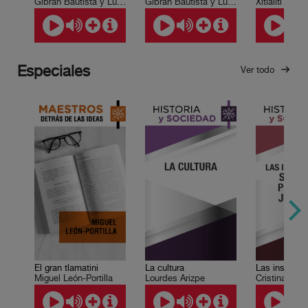
Gibrán Bautista y Lugo
Gibrán Bautista y Lugo
Xitlálitl Rodr
Especiales
Ver todo
El gran tlamatini
La cultura
Miguel León-Portilla
Lourdes Arizpe