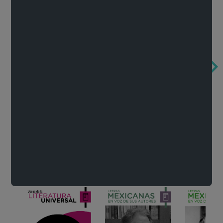
Obertura de la ópera El rapto en el serrallo
Cervantes o la crítica de la lectura
México de n
Wolfgang Amadeus Mozart
Carlos Fuentes
Francisco Za
Literatura
Ver todo