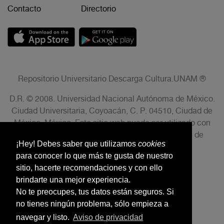
Contacto
Directorio
Repositorio Universitario Descarga Cultura.UNAM ®
D.R. © 2008. Universidad Nacional Autónoma de México.
Ciudad Universitaria, Coyoacán, C. P. 04510, Ciudad de
México, México. Este sitio web puede ser utilizado con
fines no lucrativos siempre que se cite la fuente de
¡Hey! Debes saber que utilizamos
cookies
conformidad con el AVISO LEGAL.
para conocer lo que más te gusta de nuestro
sitio, hacerte recomendaciones y con ello
brindarte una mejor experiencia.
No te preocupes, tus datos están seguros. Si
no tienes ningún problema, sólo empieza a
navegar y listo.
Aviso de privacidad