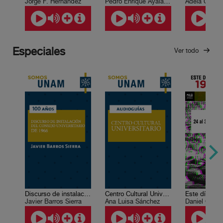
Jorge F. Hernández
Pedro Enrique Ayala Medina, Ismael Antonio Colmenares M., Leticia Escobar, Víctor Manuel Monroy de la Rosa, Sergio Herrera Castro, Guadalupe Sumano Durán, Saúl León Ramírez, José Luis Alderete Retana, Felipe Mejía Rodríguez
Adela Castill
Especiales
Ver todo
Discurso de instalación del Consejo Universitario de 1966
Centro Cultural Universitario
Javier Barros Sierra
Ana Luisa Sánchez
Daniel Cazé