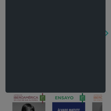
Obertura de la ópera El rapto en el serrallo
Cervantes o la crítica de la lectura
México de n
Wolfgang Amadeus Mozart
Carlos Fuentes
Francisco Za
Literatura
Ver todo