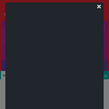
Podcast
Inicio
Colecciones
Autores
Títulos
Mi cuenta
Novedades