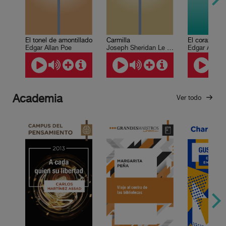
El tonel de amontillado
Carmilla
El corazón de
Edgar Allan Poe
Joseph Sheridan Le Fanu
Edgar Allan 
Academia
Ver todo