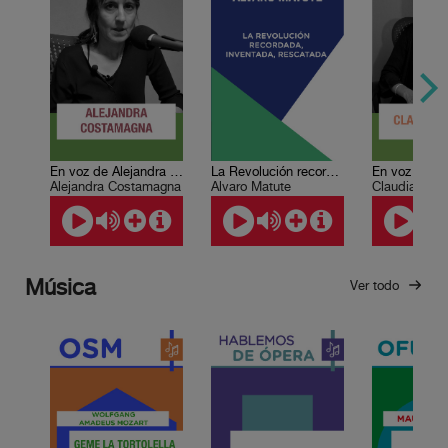
En voz de Alejandra Costamagna
La Revolución recordada, inventada, rescatada
Alejandra Costamagna
Álvaro Matute
Claudia Piñei
Música
Ver todo