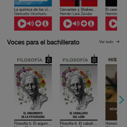
La química de los vínculos afectivos
Cervantes y Shakespeare: cruce de caminos
Gertrudis Uruchurtu
Hernán Lara Zavala
Herminia Pa
Voces para el bachillerato
Ver todo
Filosofía 5. El argumento de la psychozoia
Filosofía 6. El caballero del León