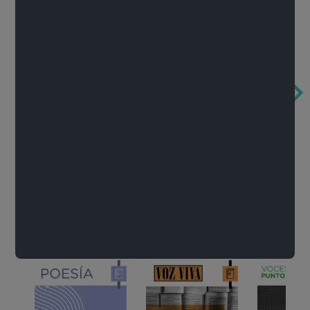
Obertura de la ópera El rapto en el serrallo
Cervantes o la crítica de la lectura
México de n
Wolfgang Amadeus Mozart
Carlos Fuentes
Francisco Za
Literatura
Ver todo