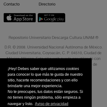
Contacto
Directorio
Repositorio Universitario Descarga Cultura.UNAM ®
D.R. © 2008. Universidad Nacional Autónoma de México.
Ciudad Universitaria, Coyoacán, C. P. 04510, Ciudad de
México, México. Este sitio web puede ser utilizado con
fines no lucrativos siempre que se cite la fuente de
¡Hey! Debes saber que utilizamos
cookies
conformidad con el AVISO LEGAL.
para conocer lo que más te gusta de nuestro
sitio, hacerte recomendaciones y con ello
brindarte una mejor experiencia.
No te preocupes, tus datos están seguros. Si
no tienes ningún problema, sólo empieza a
navegar y listo.
Aviso de privacidad