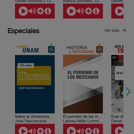
Gibrán Bautista y Lugo
Blanca González, Luis Paniagua
Especiales
Ver todo
Sobre la Universidad Nacional de México
El porvenir de los mexicanos
José Vasconcelos
Larissa Adler-Lomnitz et al
Daniel Cazé