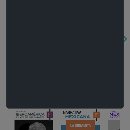
Obertura de la ópera El rapto en el serrallo
Cervantes o la crítica de la lectura
México de n
Wolfgang Amadeus Mozart
Carlos Fuentes
Francisco Za
Literatura
Ver todo