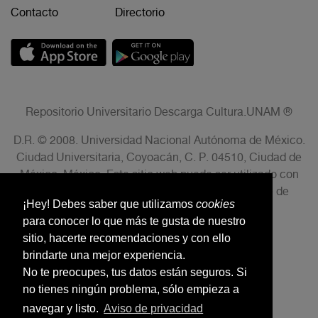
Contacto
Directorio
Repositorio Universitario Descarga Cultura.UNAM ®
D.R. © 2008. Universidad Nacional Autónoma de México.
Ciudad Universitaria, Coyoacán, C. P. 04510, Ciudad de
México, México. Este sitio web puede ser utilizado con
fines no lucrativos siempre que se cite la fuente de
¡Hey! Debes saber que utilizamos
cookies
conformidad con el AVISO LEGAL.
para conocer lo que más te gusta de nuestro
sitio, hacerte recomendaciones y con ello
brindarte una mejor experiencia.
No te preocupes, tus datos están seguros. Si
no tienes ningún problema, sólo empieza a
navegar y listo.
Aviso de privacidad