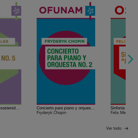
Sinfonía No. 5 en do sostenido menor
Concierto para piano y orquesta No. 2 en fa menor
Sinfonía No. 4 "
Fryderyk Chopin
Felix Mendels
Ver todo