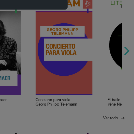
maer
Concierto para viola
El baile
Georg Philipp Telemann
Irène Némirovs
Ver todo