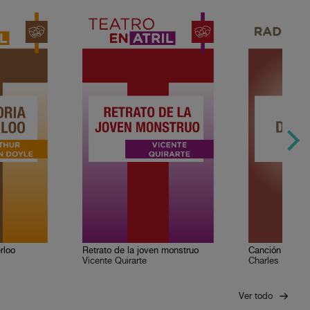
rloo
Retrato de la joven monstruo
Canción de Na
Vicente Quirarte
Charles Dicken
Ver todo