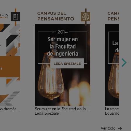
El arte de la actuación dramática
Ser mujer en la Facultad de Ingeniería
La trascendenci
Leda Speziale
Eduardo Casar
Ver todo