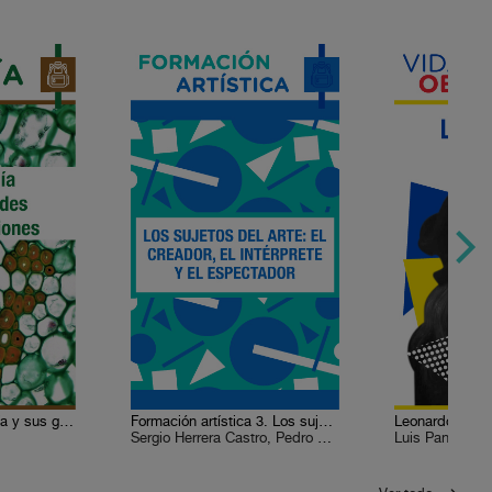
Biología 3. La biología y sus grandes generalizaciones
Formación artística 3. Los sujetos del arte: el creador, el intérprete y el espectador
Leonardo da Vi
Sergio Herrera Castro, Pedro Enrique Ayala Medina, Víctor Manuel Monroy de la Rosa, Felipe Mejía Rodríguez, Guadalupe Sumano Durán, Ismael Antonio Colmenares M., Leticia Escobar, Saúl León Ramírez, José Luis Alderete Retana