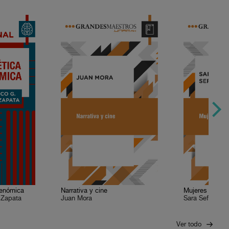
genómica
Narrativa y cine
Mujeres que es
 Zapata
Juan Mora
Sara Sefchovic
Ver todo