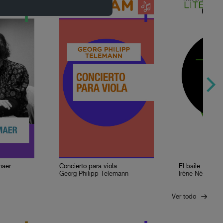
maer
Concierto para viola
El baile
Georg Philipp Telemann
Irène Némirovs
Ver todo