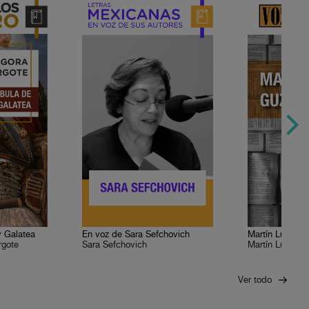
y Galatea
En voz de Sara Sefchovich
Martín Luis G
rgote
Sara Sefchovich
Martín Luis G
Ver todo