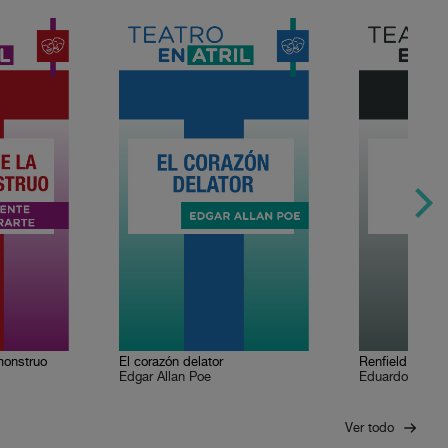
monstruo
El corazón delator
Renfield
Edgar Allan Poe
Ver todo