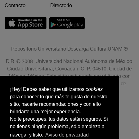
Contacto
Directorio
Repositorio Universitario Descarga Cultura.UNAM ®
D.R. © 2008. Universidad Nacional Autónoma de México.
Ciudad Universitaria, Coyoacán, C. P. 04510, Ciudad de
México, México. Este sitio web puede ser utilizado con
fines no lucrativos siempre que se cite la fuente de
¡Hey! Debes saber que utilizamos
cookies
conformidad con el AVISO LEGAL.
para conocer lo que más te gusta de nuestro
sitio, hacerte recomendaciones y con ello
brindarte una mejor experiencia.
No te preocupes, tus datos están seguros. Si
no tienes ningún problema, sólo empieza a
navegar y listo.
Aviso de privacidad