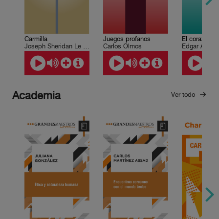
Carmilla
El corazón de
Juegos profanos
Joseph Sheridan Le Fanu
Edgar Allan 
Carlos Olmos
Academia
Ver todo