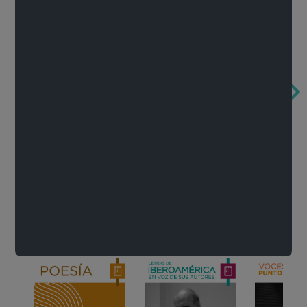
Obertura de la ópera El rapto en el serrallo
Cervantes o la crítica de la lectura
México de n
Wolfgang Amadeus Mozart
Carlos Fuentes
Francisco Za
Literatura
Ver todo