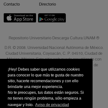
Contacto
Directorio
Repositorio Universitario Descarga Cultura.UNAM ®
D.R. © 2008. Universidad Nacional Autónoma de México.
Ciudad Universitaria, Coyoacán, C. P. 04510, Ciudad de
México, México. Este sitio web puede ser utilizado con
fines no lucrativos siempre que se cite la fuente de
¡Hey! Debes saber que utilizamos
cookies
conformidad con el AVISO LEGAL.
para conocer lo que más te gusta de nuestro
sitio, hacerte recomendaciones y con ello
brindarte una mejor experiencia.
No te preocupes, tus datos están seguros. Si
no tienes ningún problema, sólo empieza a
navegar y listo.
Aviso de privacidad