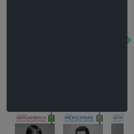
Obertura de la ópera El rapto en el serrallo
Cervantes o la crítica de la lectura
México de n
Wolfgang Amadeus Mozart
Carlos Fuentes
Francisco Za
Literatura
Ver todo