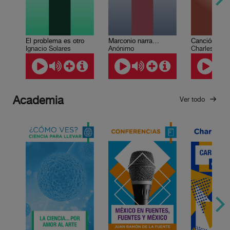
Marconio narra…
Canción de 
El problema es otro
Anónimo
Charles Dic
Ignacio Solares
Academia
Ver todo