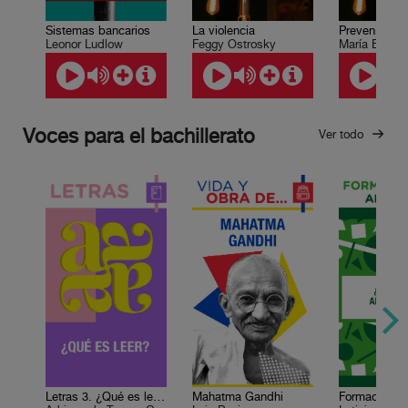
Sistemas bancarios
La violencia
Prevenir la v
Leonor Ludlow
Feggy Ostrosky
Voces para el bachillerato
Ver todo
Letras 3. ¿Qué es leer?
Mahatma Gandhi