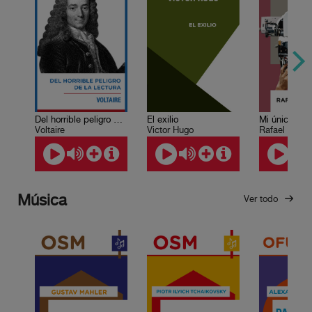
Del horrible peligro de la lectura
El exilio
Mi única men
Voltaire
Victor Hugo
Rafael Delg
Música
Ver todo