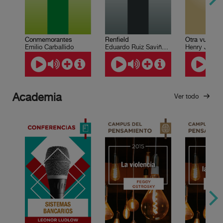
Conmemorantes
Renfield
Otra vuelta 
Emilio Carballido
Eduardo Ruiz Saviñón, Roberto Coria
Henry Jame
Academia
Ver todo