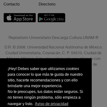
Contacto
Directorio
Repositorio Universitario Descarga Cultura.UNAM ®
D.R. © 2008. Universidad Nacional Autónoma de México.
Ciudad Universitaria, Coyoacán, C. P. 04510, Ciudad de
México, México. Este sitio web puede ser utilizado con
fines no lucrativos siempre que se cite la fuente de
¡Hey! Debes saber que utilizamos
cookies
conformidad con el AVISO LEGAL.
para conocer lo que más te gusta de nuestro
sitio, hacerte recomendaciones y con ello
brindarte una mejor experiencia.
No te preocupes, tus datos están seguros. Si
no tienes ningún problema, sólo empieza a
navegar y listo.
Aviso de privacidad