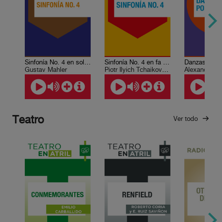
Sinfonía No. 4 en sol mayor
Sinfonía No. 4 en fa menor
Danzas polo
Gustav Mahler
Piotr Ilyich Tchaikovsky
Alexander Bo
Teatro
Ver todo