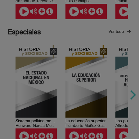
Adriana de Teresa Ochoa
Luis Paniagua
Leticia Esco
Especiales
Ver todo
Sistema político mexicano 1. El Estado nacional
La educación superior
Renward García Medrano
Humberto Muñoz García, María Herlinda Zozaya