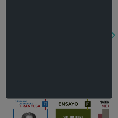
Obertura de la ópera El rapto en el serrallo
Cervantes o la crítica de la lectura
México de n
Wolfgang Amadeus Mozart
Carlos Fuentes
Francisco Za
Literatura
Ver todo