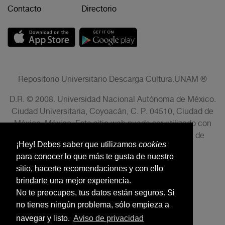
Contacto
Directorio
Repositorio Universitario Descarga Cultura.UNAM ®
D.R. © 2008. Universidad Nacional Autónoma de México.
Ciudad Universitaria, Coyoacán, C. P. 04510, Ciudad de
México, México. Este sitio web puede ser utilizado con
fines no lucrativos siempre que se cite la fuente de
¡Hey! Debes saber que utilizamos
cookies
conformidad con el AVISO LEGAL.
para conocer lo que más te gusta de nuestro
sitio, hacerte recomendaciones y con ello
brindarte una mejor experiencia.
No te preocupes, tus datos están seguros. Si
no tienes ningún problema, sólo empieza a
navegar y listo.
Aviso de privacidad