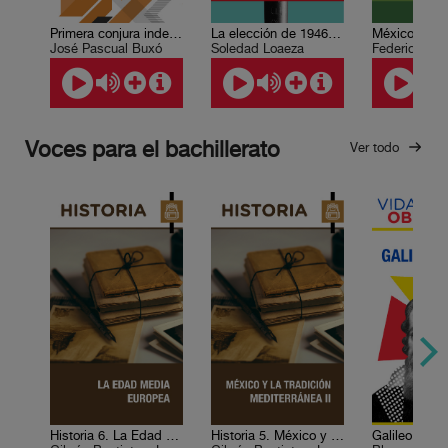
Primera conjura independentista. Verdad histórica y ficción literaria.
La elección de 1946. Un nuevo régimen político.
José Pascual Buxó
Soledad Loaeza
Federico Nav
Voces para el bachillerato
Ver todo
Historia 6. La Edad Media europea
Historia 5. México y la tradición mediterránea II
Galileo Galile