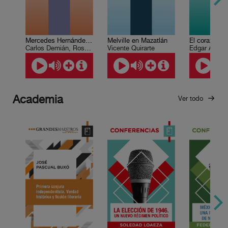
Mercedes Hernández narra…
El corazón de
Melville en Mazatlán
Carlos Demián, Rosario Novoa
Edgar Allan 
Vicente Quirarte
Academia
Ver todo