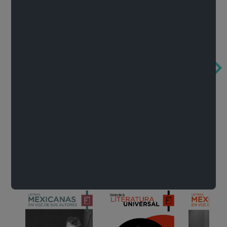
Obertura de la ópera El rapto en el serrallo
Cervantes o la crítica de la lectura
México de n
Wolfgang Amadeus Mozart
Carlos Fuentes
Francisco Za
Literatura
Ver todo