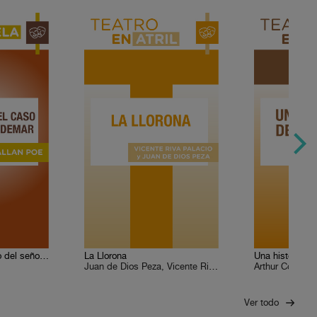
La verdad en el caso del señor Valdemar
La Llorona
Una historia d
Juan de Dios Peza, Vicente Riva Palacio
Arthur Conan D
Ver todo