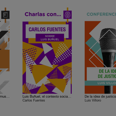
La melancolía y sus ecos musicales
Luis Buñuel, el contexto social y literario de su obra fílmica
De la idea de justici
Carlos Fuentes
Luis Villoro