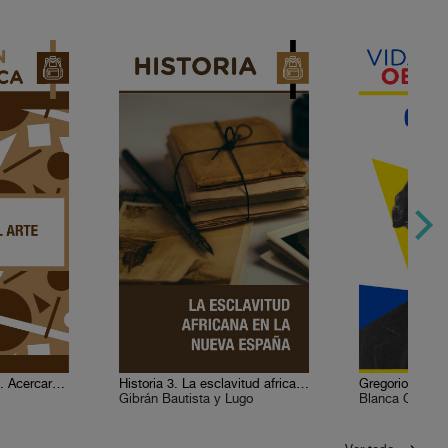
Formación artística 5. Acercarse al arte
Historia 3. La esclavitud africana en la Nueva España
Gregorio Mend
Gibrán Bautista y Lugo
Blanca Gonzále