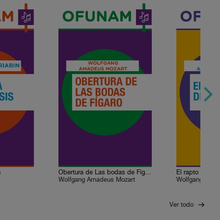
s
Obertura de Las bodas de Fígaro
El rapto del ser
Wolfgang Amadeus Mozart
Wolfgang Amad
Ver todo