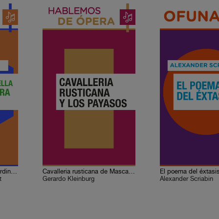
Geme la tortolella de La jardinera fingida
Cavalleria rusticana de Mascagni y Los payasos de Leoncavallo
El poema del éxtasi
t
Gerardo Kleinburg
Alexander Scriabin