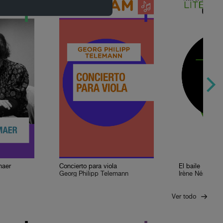
maer
Concierto para viola
El baile
Georg Philipp Telemann
Irène Némirovs
Ver todo