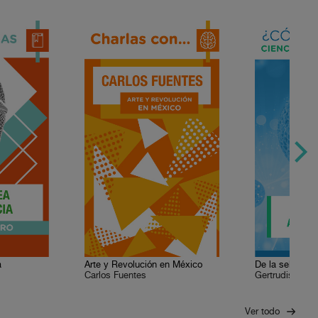
a
Arte y Revolución en México
De la selva a l
Carlos Fuentes
Gertrudis Uruc
Ver todo