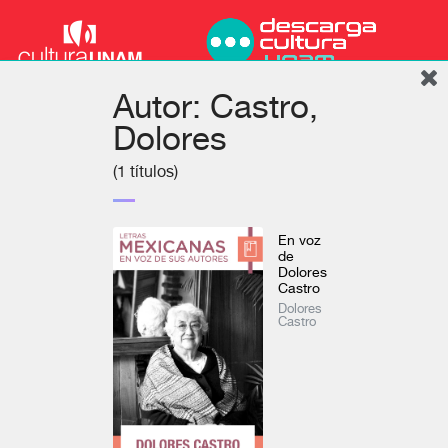
Autor: Castro,
Dolores
(1 títulos)
En voz
de
Dolores
Castro
Dolores
Podcast
Inicio
Colecciones
Autores
Títulos
Mi cuenta
Castro
Literatura
Ver todo