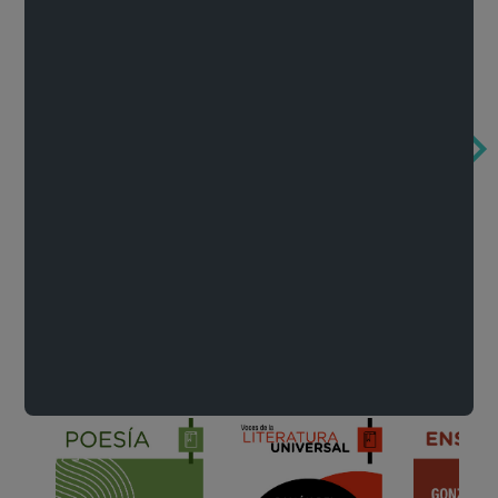
Obertura de la ópera El rapto en el serrallo
Cervantes o la crítica de la lectura
México de n
Wolfgang Amadeus Mozart
Carlos Fuentes
Francisco Za
Literatura
Ver todo