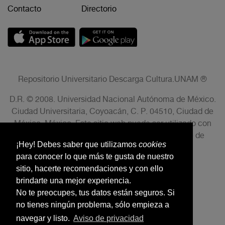
Contacto
Directorio
Repositorio Universitario Descarga Cultura.UNAM ®
D.R. © 2008. Universidad Nacional Autónoma de México.
Ciudad Universitaria, Coyoacán, C. P. 04510, Ciudad de
México, México. Este sitio web puede ser utilizado con
fines no lucrativos siempre que se cite la fuente de
¡Hey! Debes saber que utilizamos
cookies
conformidad con el AVISO LEGAL.
para conocer lo que más te gusta de nuestro
sitio, hacerte recomendaciones y con ello
brindarte una mejor experiencia.
No te preocupes, tus datos están seguros. Si
no tienes ningún problema, sólo empieza a
navegar y listo.
Aviso de privacidad