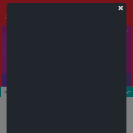
Podcast
Inicio
Colecciones
Autores
Títulos
Mi cuenta
Novedades