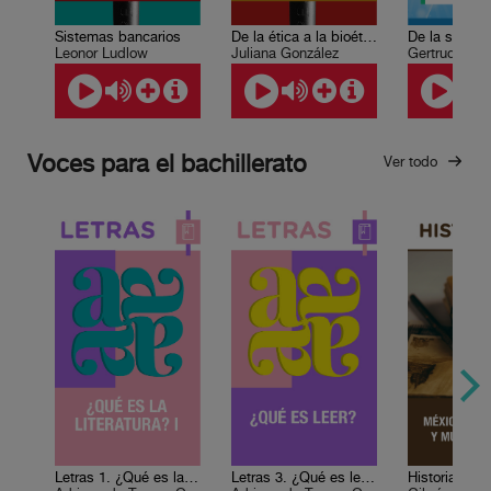
Sistemas bancarios
De la ética a la bioética: de la bioética a la ética
Leonor Ludlow
Juliana González
Gertrudis Ur
Voces para el bachillerato
Ver todo
Letras 1. ¿Qué es la literatura? I
Letras 3. ¿Qué es leer?