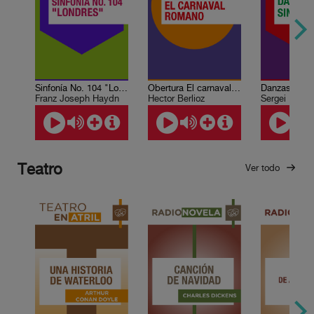
Sinfonía No. 104 "Londres"
Obertura El carnaval romano
Danzas sinfó
Franz Joseph Haydn
Hector Berlioz
Sergei Rachm
Teatro
Ver todo