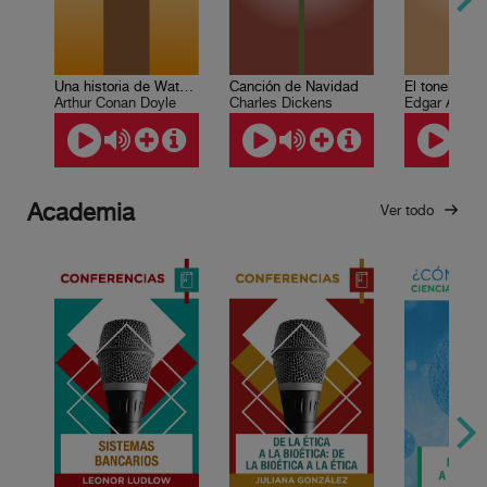
Una historia de Waterloo
Canción de Navidad
El tonel de a
Arthur Conan Doyle
Charles Dickens
Edgar Allan 
Academia
Ver todo