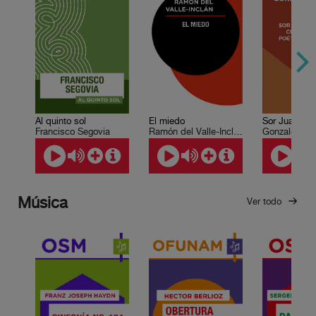
Al quinto sol
El miedo
Francisco Segovia
Ramón del Valle-Inclán
Gonzalo Celo
Música
Ver todo