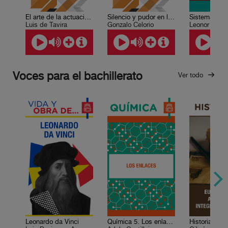
El arte de la actuación dramática
Silencio y pudor en la poesía mexicana
Sistemas ba
Luis de Tavira
Gonzalo Celorio
Leonor Ludl
Voces para el bachillerato
Ver todo
Leonardo da Vinci
Química 5. Los enlaces