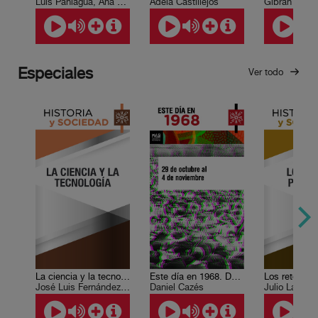
Luis Paniagua, Ana Lía Herrera Lasso
Adela Castillejos
Especiales
Ver todo
La ciencia y la tecnología
Este día en 1968. Del 29 de octubre al 4 de noviembre
Los retos pol
José Luis Fernández Zayas, Alejandro Alagón Cano , León Olivé
Daniel Cazés