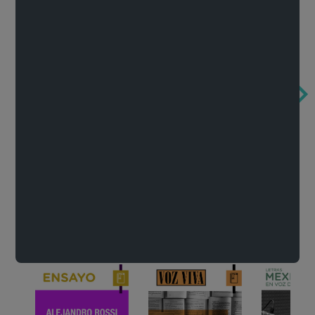
Obertura de la ópera El rapto en el serrallo
Cervantes o la crítica de la lectura
México de n
Wolfgang Amadeus Mozart
Carlos Fuentes
Francisco Za
Literatura
Ver todo