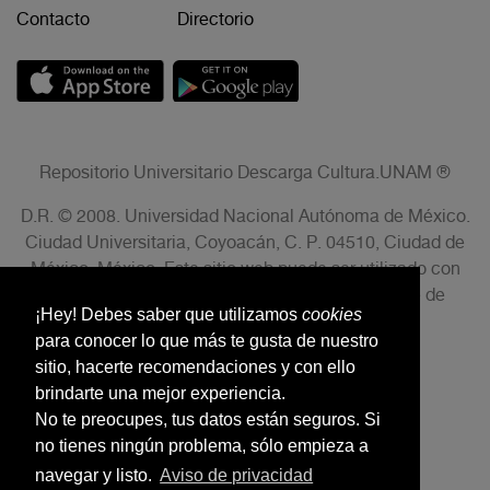
Contacto
Directorio
Repositorio Universitario Descarga Cultura.UNAM ®
D.R. © 2008. Universidad Nacional Autónoma de México.
Ciudad Universitaria, Coyoacán, C. P. 04510, Ciudad de
México, México. Este sitio web puede ser utilizado con
fines no lucrativos siempre que se cite la fuente de
¡Hey! Debes saber que utilizamos
cookies
conformidad con el AVISO LEGAL.
para conocer lo que más te gusta de nuestro
sitio, hacerte recomendaciones y con ello
brindarte una mejor experiencia.
No te preocupes, tus datos están seguros. Si
no tienes ningún problema, sólo empieza a
navegar y listo.
Aviso de privacidad