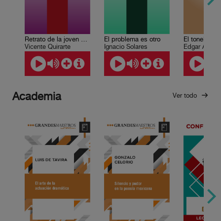
Retrato de la joven monstruo
El tonel de a
El problema es otro
Vicente Quirarte
Edgar Allan 
Ignacio Solares
Academia
Ver todo