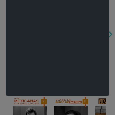
Obertura de la ópera El rapto en el serrallo
Cervantes o la crítica de la lectura
México de n
Wolfgang Amadeus Mozart
Carlos Fuentes
Francisco Za
Literatura
Ver todo