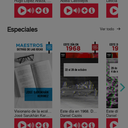
Hugo López Araiza, Yair Yañéz
Adela Castillejos
Leticia Esco
Especiales
Ver todo
Visionario de la ecología mexicana universal
Este día en 1968. Del 22 al 28 de octubre
José Sarukhán Kermez
Daniel Cazés
Daniel Cazé