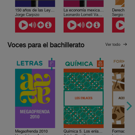
150 años de las Leyes de Reforma
La economía mexicana en el siglo XX
Jorge Carpizo
Leonardo Lomelí Vanegas
Sergio Garcí
Voces para el bachillerato
Ver todo
Megaofrenda 2010
Química 5. Los enlaces