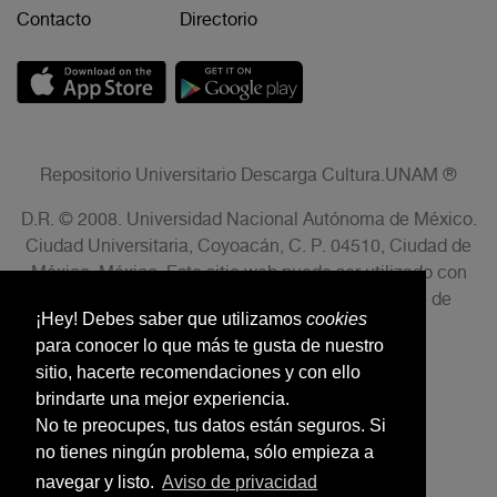
Contacto
Directorio
Repositorio Universitario Descarga Cultura.UNAM ®
D.R. © 2008. Universidad Nacional Autónoma de México.
Ciudad Universitaria, Coyoacán, C. P. 04510, Ciudad de
México, México. Este sitio web puede ser utilizado con
fines no lucrativos siempre que se cite la fuente de
¡Hey! Debes saber que utilizamos
cookies
conformidad con el AVISO LEGAL.
para conocer lo que más te gusta de nuestro
sitio, hacerte recomendaciones y con ello
brindarte una mejor experiencia.
No te preocupes, tus datos están seguros. Si
no tienes ningún problema, sólo empieza a
navegar y listo.
Aviso de privacidad