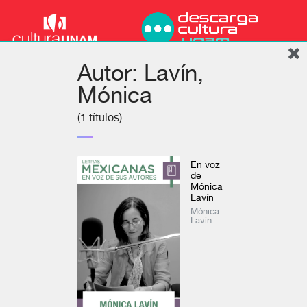
Autor: Lavín,
Mónica
(1 títulos)
En voz
de
Mónica
Lavín
Mónica
Podcast
Inicio
Colecciones
Autores
Títulos
Mi cuenta
Lavín
Literatura
Ver todo